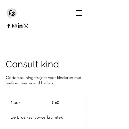
Consult kind
Ondersteuningstraject voor kinderen met
leef- en leermoeilijkheden.
60
euro
1 uur
1
€ 60
u
u
De Broeikas (co-werkruimte).