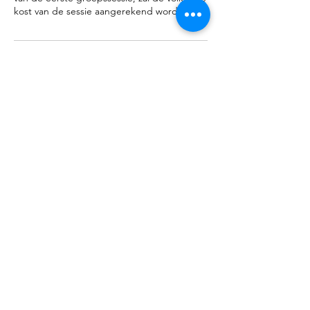
kost van de sessie aangerekend worden.
Contactgegevens
Klein-Heidestraat 28e, 3370 Boutersem,
Belgium
0456221603
deprikkeling@gmail.com
De Prikkeling
Lien De Clercq
3370 Roosbeek, België
BE0787.994.247.
Contact