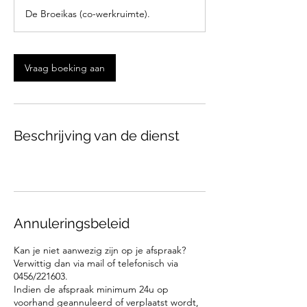
u
De Broeikas (co-werkruimte).
3
0
m
i
Vraag boeking aan
n
.
Beschrijving van de dienst
Annuleringsbeleid
Kan je niet aanwezig zijn op je afspraak?
Verwittig dan via mail of telefonisch via
0456/221603.
Indien de afspraak minimum 24u op
voorhand geannuleerd of verplaatst wordt,